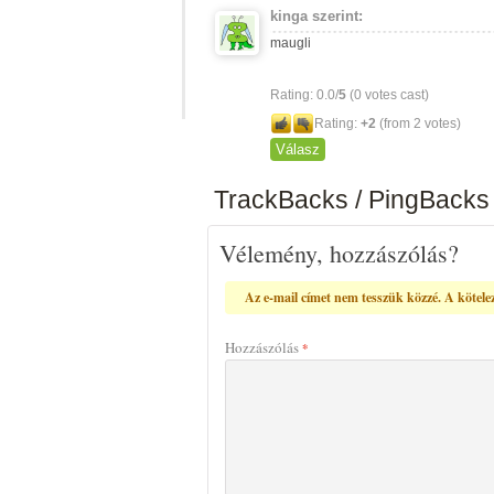
kinga
szerint:
maugli
Rating: 0.0/
5
(0 votes cast)
Rating:
+2
(from 2 votes)
Válasz
TrackBacks / PingBacks
Vélemény, hozzászólás?
Az e-mail címet nem tesszük közzé.
A kötele
Hozzászólás
*