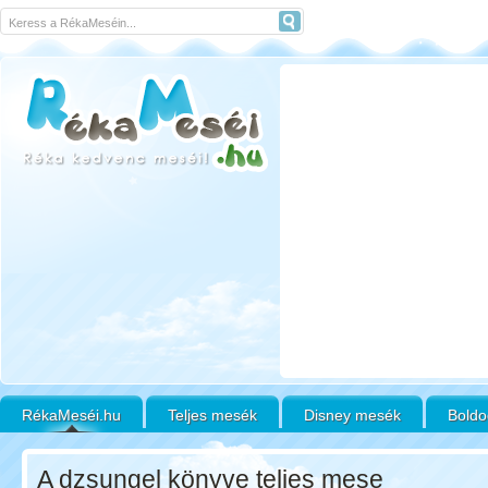
RékaMeséi.hu
Teljes mesék
Disney mesék
Boldo
A dzsungel könyve teljes mese