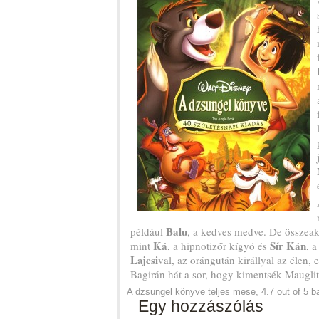
Balu
például
, a kedves medve. De összeak
Ká
Sír Kán
mint
, a hipnotizőr kígyó és
, 
Lajcsi
val, az orángután királlyal az élen, e
Bagirán hát a sor, hogy kimentsék Mauglit
A dzsungel könyve teljes mese
,
4.7
out of
5
b
Egy hozzászólás