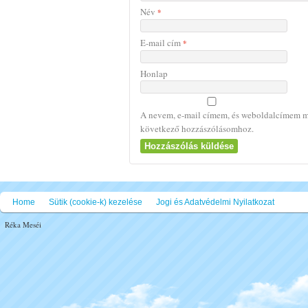
Név
*
E-mail cím
*
Honlap
A nevem, e-mail címem, és weboldalcímem m
következő hozzászólásomhoz.
Home
Sütik (cookie-k) kezelése
Jogi és Adatvédelmi Nyilatkozat
Réka Meséi