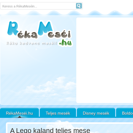
RékaMeséi.hu
Teljes mesék
Disney mesék
Boldo
A Lego kaland teljes mese