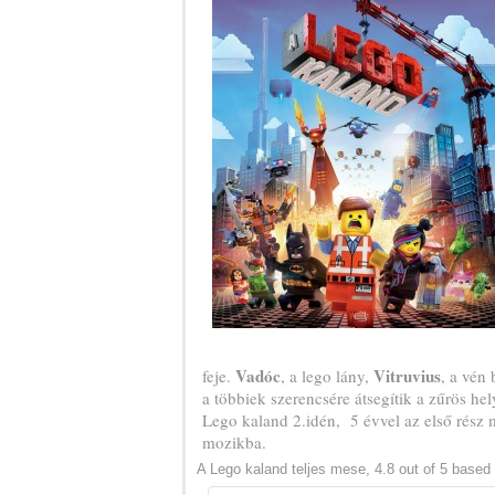
Vadóc
Vitruvius
feje.
, a lego lány,
, a vén
a többiek szerencsére átsegítik a zűrös hel
Lego kaland 2.idén, 5 évvel az első rész 
mozikba.
A Lego kaland teljes mese
,
4.8
out of
5
based