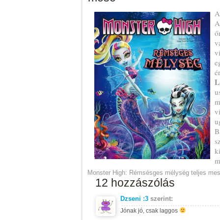
A
A
ő
v
v
e
é
L
u
m
v
u
B
s
k
m
Monster High: Rémsésges mélység teljes me
12 hozzászólás
Dzseni :3
szerint:
Jónak jó, csak laggos