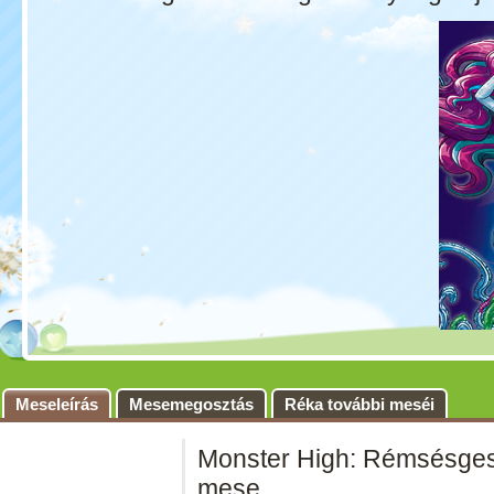
Meseleírás
Mesemegosztás
Réka további meséi
Monster High: Rémsésges
mese