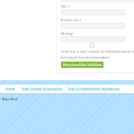
Név
*
E-mail cím
*
Honlap
A nevem, e-mail címem, és weboldalcímem m
következő hozzászólásomhoz.
Home
Sütik (cookie-k) kezelése
Jogi és Adatvédelmi Nyilatkozat
Réka Meséi