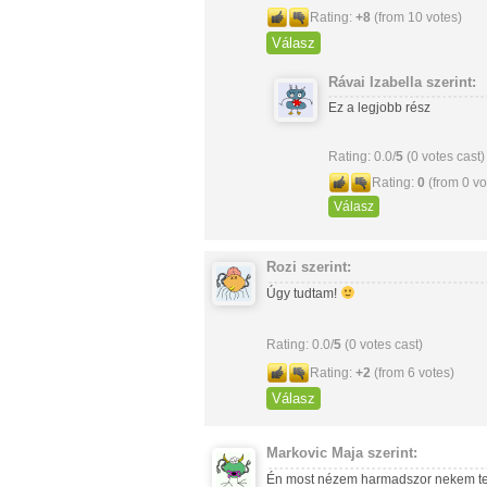
Rating:
+8
(from 10 votes)
Válasz
Rávai Izabella
szerint:
Ez a legjobb rész
Rating: 0.0/
5
(0 votes cast)
Rating:
0
(from 0 vo
Válasz
Rozi
szerint:
Úgy tudtam!
Rating: 0.0/
5
(0 votes cast)
Rating:
+2
(from 6 votes)
Válasz
Markovic Maja
szerint:
Én most nézem harmadszor nekem te