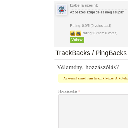
Izabella
szerint:
Az összes szupi de ez még szupib’
Rating: 0.0/
5
(0 votes cast)
Rating:
0
(from 0 votes)
Válasz
TrackBacks / PingBacks
Vélemény, hozzászólás?
Az e-mail címet nem tesszük közzé.
A kötele
Hozzászólás
*