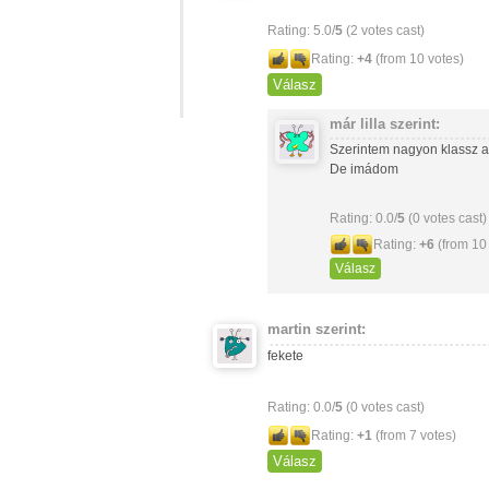
Rating: 5.0/
5
(2 votes cast)
Rating:
+4
(from 10 votes)
Válasz
már lilla
szerint:
Szerintem nagyon klassz a
De imádom
Rating: 0.0/
5
(0 votes cast)
Rating:
+6
(from 10
Válasz
martin
szerint:
fekete
Rating: 0.0/
5
(0 votes cast)
Rating:
+1
(from 7 votes)
Válasz