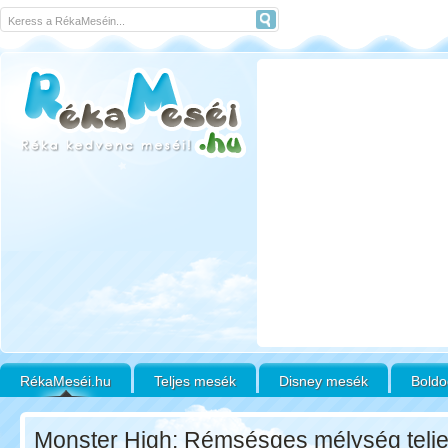
RékaMeséi.hu
Teljes mesék
Disney mesék
Boldo
Monster High: Rémsésges mélység telj