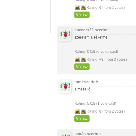
Rating:
0
(from 2 votes)
Válasz
speeder22
szerint:
szeretem a séketme
Rating: 0.0/
5
(0 votes cast)
Rating:
+3
(from 3 votes)
Válasz
tomi
szerint:
a mese jó
Rating: 5.0/
5
(1 vote cast)
Rating:
0
(from 2 votes)
Válasz
tamás
szerint: