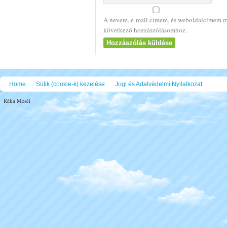
A nevem, e-mail címem, és weboldalcímem m
következő hozzászólásomhoz.
Home
Sütik (cookie-k) kezelése
Jogi és Adatvédelmi Nyilatkozat
Réka Meséi