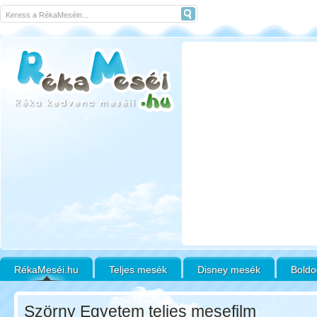
RékaMeséi.hu
Teljes mesék
Disney mesék
Boldo
Szörny Egyetem teljes mesefilm