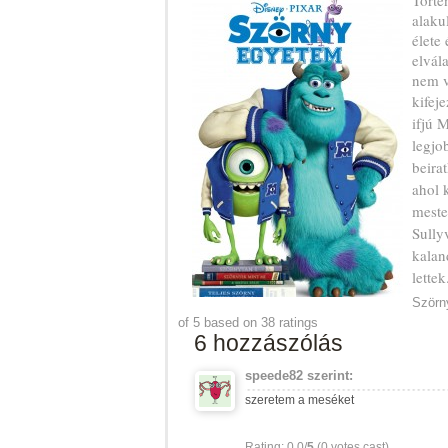
Törté
alaku
élete
elvál
nem v
kifej
ifjú 
legjo
beira
ahol k
mester
Sully
kalan
lettek
Szörn
of
5
based on
38
ratings
6 hozzászólás
speede82
szerint:
szeretem a meséket
Rating: 0.0/
5
(0 votes cast)