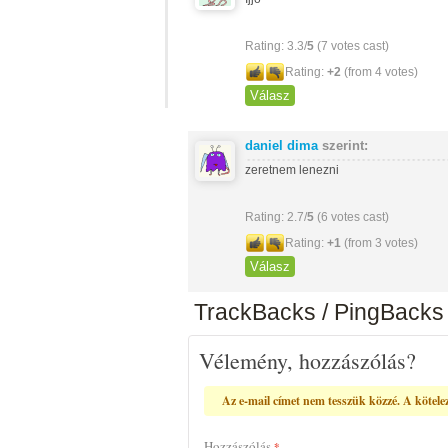
Rating: 3.3/
5
(7 votes cast)
Rating:
+2
(from 4 votes)
Válasz
daniel dima
szerint:
zeretnem lenezni
Rating: 2.7/
5
(6 votes cast)
Rating:
+1
(from 3 votes)
Válasz
TrackBacks / PingBacks
Vélemény, hozzászólás?
Az e-mail címet nem tesszük közzé.
A kötele
Hozzászólás
*