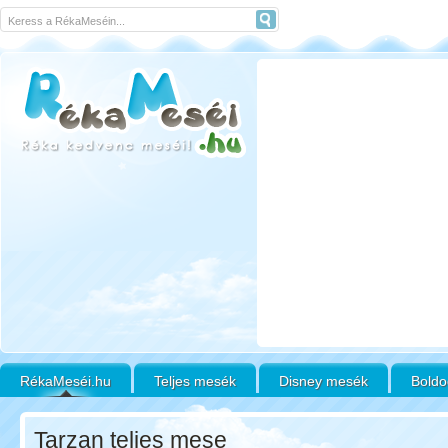
RékaMeséi.hu
Teljes mesék
Disney mesék
Boldo
Tarzan teljes mese