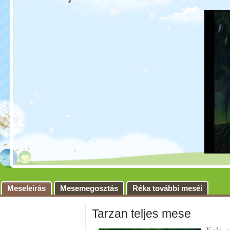
Meseleírás
Mesemegosztás
Réka további meséi
Tarzan teljes mese