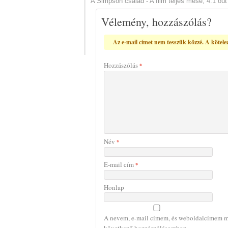
A Simpson család - A film teljes mese
,
4.1
out
Vélemény, hozzászólás?
Az e-mail címet nem tesszük közzé.
A kötele
Hozzászólás
*
Név
*
E-mail cím
*
Honlap
A nevem, e-mail címem, és weboldalcímem m