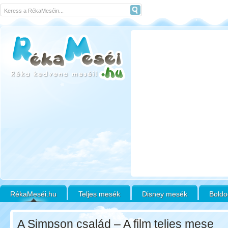
RékaMeséi.hu
Teljes mesék
Disney mesék
Boldo
A Simpson család – A film teljes mese