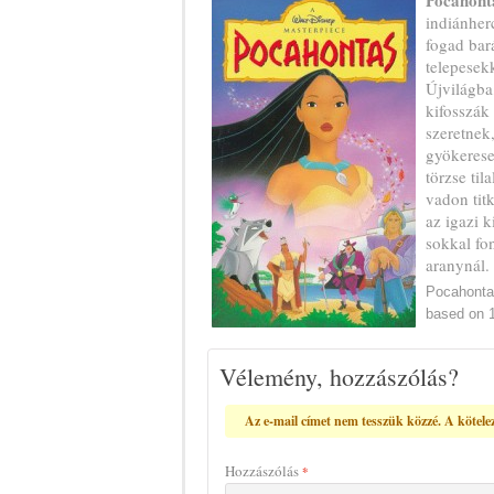
Pocahont
indiánher
fogad bará
telepesekk
Újvilágba
kifosszák
szeretnek
gyökerese
törzse til
vadon tit
az igazi k
sokkal fon
aranynál.
Pocahontas
based on
Vélemény, hozzászólás?
Az e-mail címet nem tesszük közzé.
A kötele
Hozzászólás
*