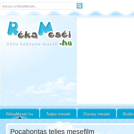
RékaMeséi.hu
Teljes mesék
Disney mesék
Boldo
Pocahontas teljes mesefilm